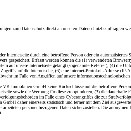
regungen zum Datenschutz direkt an unseren Datenschutzbeauftragten w
er Internetseite durch eine betroffene Person oder ein automatisierte
rvers gespeichert. Erfasst werden können die (1) verwendeten Browser
ystem auf unsere Internetseite gelangt (sogenannte Referrer), (4) die U
Zugriffs auf die Internetseite, (6) eine Internet-Protokoll-Adresse (IP-
abwehr im Falle von Angriffen auf unsere informationstechnologischen
ie VK Immobilien GmbH keine Rückschlüsse auf die betroffene Person. 
ternetseite sowie die Werbung für diese zu optimieren, (3) die dauerhaf
fverfolgungsbehörden im Falle eines Cyberangriffes die zur Strafverfo
GmbH daher einerseits statistisch und ferner mit dem Ziel ausgewerte
 verarbeiteten personenbezogenen Daten sicherzustellen. Die anonymen 
t.