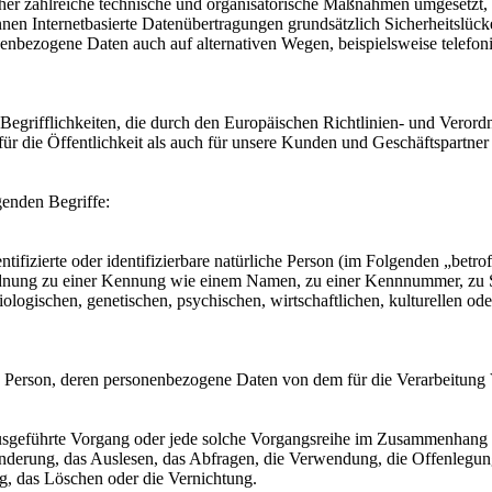
er zahlreiche technische und organisatorische Maßnahmen umgesetzt, u
en Internetbasierte Datenübertragungen grundsätzlich Sicherheitslücke
nenbezogene Daten auch auf alternativen Wegen, beispielsweise telefoni
egrifflichkeiten, die durch den Europäischen Richtlinien- und Veror
die Öffentlichkeit als auch für unsere Kunden und Geschäftspartner e
genden Begriffe:
tifizierte oder identifizierbare natürliche Person (im Folgenden „betrof
uordnung zu einer Kennung wie einem Namen, zu einer Kennnummer, zu 
ischen, genetischen, psychischen, wirtschaftlichen, kulturellen oder so
liche Person, deren personenbezogene Daten von dem für die Verarbeitung
en ausgeführte Vorgang oder jede solche Vorgangsreihe im Zusammenhang
nderung, das Auslesen, das Abfragen, die Verwendung, die Offenlegun
g, das Löschen oder die Vernichtung.