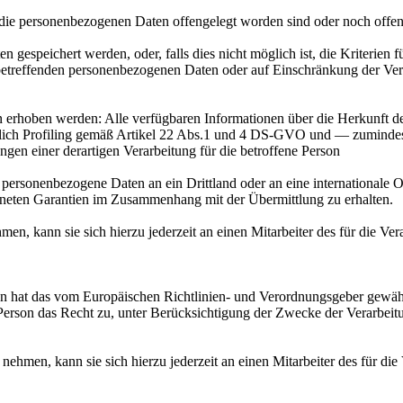
ie personenbezogenen Daten offengelegt worden sind oder noch offeng
n gespeichert werden, oder, falls dies nicht möglich ist, die Kriterien 
 betreffenden personenbezogenen Daten oder auf Einschränkung der Ver
n erhoben werden: Alle verfügbaren Informationen über die Herkunft d
eßlich Profiling gemäß Artikel 22 Abs.1 und 4 DS-GVO und — zumindest
gen einer derartigen Verarbeitung für die betroffene Person
personenbezogene Daten an ein Drittland oder an eine internationale Org
gneten Garantien im Zusammenhang mit der Übermittlung zu erhalten.
en, kann sie sich hierzu jederzeit an einen Mitarbeiter des für die Ve
 hat das vom Europäischen Richtlinien- und Verordnungsgeber gewährte
 Person das Recht zu, unter Berücksichtigung der Zwecke der Verarbeit
nehmen, kann sie sich hierzu jederzeit an einen Mitarbeiter des für di